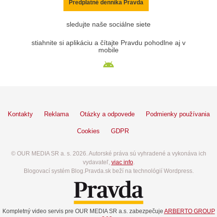
Predplatné denníka Pravda
sledujte naše sociálne siete
stiahnite si aplikáciu a čítajte Pravdu pohodlne aj v
mobile
Kontakty
Reklama
Otázky a odpovede
Podmienky používania
Cookies
GDPR
© OUR MEDIA SR a. s. 2026. Autorské práva sú vyhradené a vykonáva ich
vydavateľ,
viac info
.
Blogovací systém Blog.Pravda.sk beží na technológií Wordpress.
Kompletný video servis pre OUR MEDIA SR a.s. zabezpečuje
ARBERTO GROUP