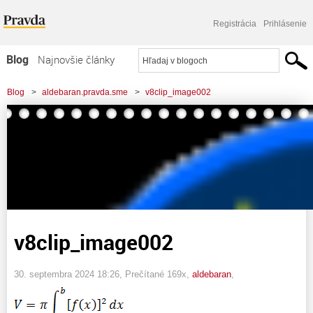
Registrácia
Prihlásenie
Blog
Najnovšie články
Najčítanejšie články
Blog
>
aldebaran.pravda.sme
>
v8clip_image002
Najkomentovanejšie články
Zoznam blogov
Komerčné blogy
v8clip_image002
30. septembra 2024 18:26
, Prečítané 169x,
aldebaran
,