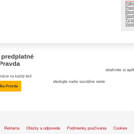
Fotky
Prav
Rece
Šport
TV p
Vino
 predplatné
Pravda
stiahnite si ap
ormácie na každý deň
sledujte naše sociálne siete
íka Pravda
Reklama
Otázky a odpovede
Podmienky používania
Cookies