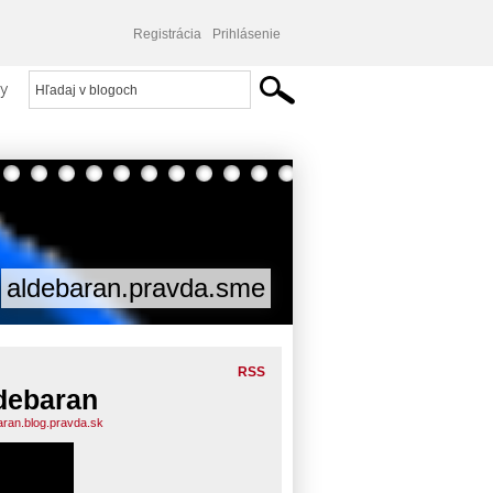
Registrácia
Prihlásenie
y
aldebaran.pravda.sme
RSS
debaran
aran.blog.pravda.sk