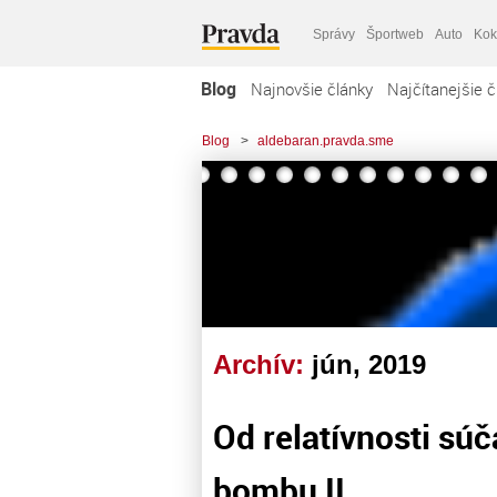
Správy
Športweb
Auto
Kok
Blog
Najnovšie články
Najčítanejšie č
Blog
>
aldebaran.pravda.sme
Archív:
jún, 2019
Od relatívnosti sú
bombu II