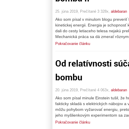
25. júna 2019, Prečítané 3 328x,
aldebaran
Ako som písal v minulom blogu preveriť E
kinetickej energii. Energia je schopnos
dali do cesty letiaceho telesa nejakú pr
Mechanická práca sa dá zmerať rôznymi 
Pokračovanie článku
Od relatívnosti sú
bombu
20. júna 2019, Prečítané 4 063x,
aldebaran
Ako som písal minule Einstein tušil, že 
fakticky skladá s elektrických nábojov a 
môžu pohybom vyžarovať energiu, preto L
jeho myšlienkovým experimentom sa zaob
Pokračovanie článku