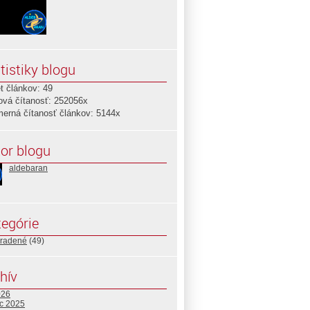
tistiky blogu
t článkov: 49
ová čítanosť: 252056x
merná čítanosť článkov: 5144x
or blogu
aldebaran
egórie
radené
(49)
hív
026
c 2025