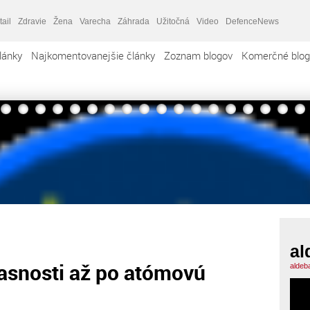
tail
Zdravie
Žena
Varecha
Záhrada
Užitočná
Video
DefenceNews
lánky
Najkomentovanejšie články
Zoznam blogov
Komerčné blog
al
časnosti až po atómovú
aldeb