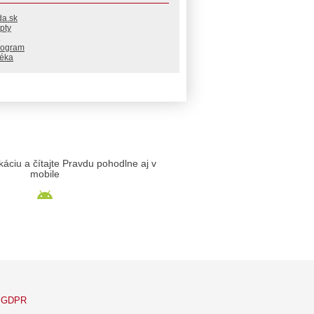
da.sk
pty
rogram
téka
likáciu a čítajte Pravdu pohodlne aj v
mobile
GDPR