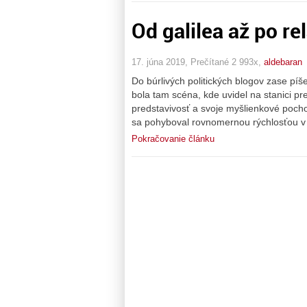
Od galilea až po re
17. júna 2019, Prečítané 2 993x,
aldebaran
Do búrlivých politických blogov zase píš
bola tam scéna, kde uvidel na stanici pr
predstavivosť a svoje myšlienkové pocho
sa pohyboval rovnomernou rýchlosťou v b
Pokračovanie článku