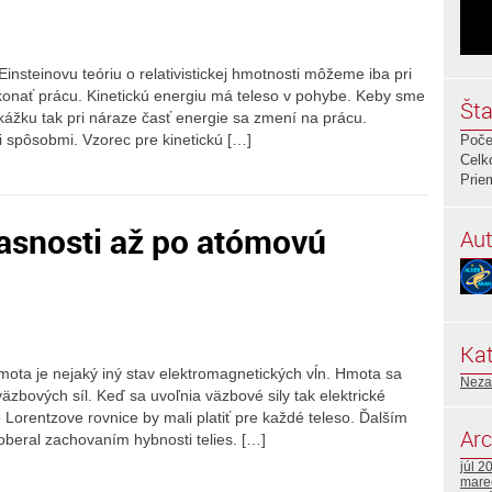
insteinovu teóriu o relativistickej hmotnosti môžeme iba pri
ť konať prácu. Kinetickú energiu má teleso v pohybe. Keby sme
Šta
ekážku tak pri náraze časť energie sa zmení na prácu.
spôsobmi. Vzorec pre kinetickú […]
Poče
Celk
Prie
časnosti až po atómovú
Aut
Kat
hmota je nejaký iný stav elektromagnetických vĺn. Hmota sa
Neza
väzbových síl. Keď sa uvoľnia väzbové sily tak elektrické
orentzove rovnice by mali platiť pre každé teleso. Ďalším
Arc
eral zachovaním hybnosti telies. […]
júl 2
mare