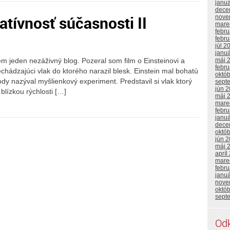
janu
dece
latívnosť súčasnosti II
nove
mare
febr
febr
júl 2
janu
em jeden nezáživný blog. Pozeral som film o Einsteinovi a
máj 
febr
echádzajúci vlak do ktorého narazil blesk. Einstein mal bohatú
októ
dy nazýval myšlienkový experiment. Predstavil si vlak ktorý
sept
jún 
lízkou rýchlosti […]
máj 
mare
febr
janu
dece
októ
jún 
máj 
apríl
mare
febr
janu
nove
októ
sept
Od