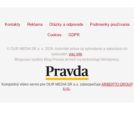
Kontakty
Reklama
Otázky a odpovede
Podmienky používania
Cookies
GDPR
© OUR MEDIA SR a. s. 2026. Autorské práva sú vyhradené a vykonáva ich
vydavateľ,
viac info
.
Blogovací systém Blog.Pravda.sk beží na technológií Wordpress.
Kompletný video servis pre OUR MEDIA SR a.s. zabezpečuje
ARBERTO GROUP
s.r.o.
.