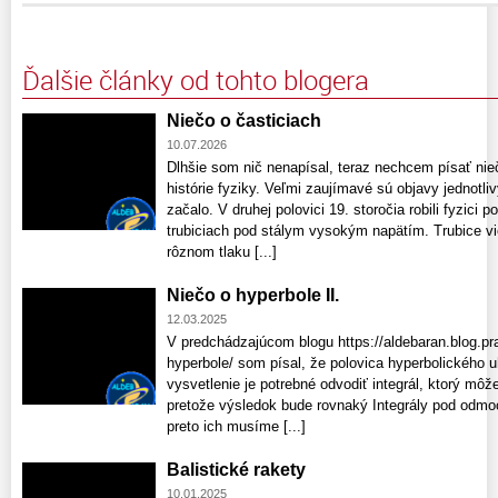
Ďalšie články od tohto blogera
Niečo o časticiach
10.07.2026
Dlhšie som nič nenapísal, teraz nechcem písať nie
histórie fyziky. Veľmi zaujímavé sú objavy jednotliv
začalo. V druhej polovici 19. storočia robili fyzic
trubiciach pod stálym vysokým napätím. Trubice vied
rôznom tlaku [...]
Niečo o hyperbole II.
12.03.2025
V predchádzajúcom blogu https://aldebaran.blog.pr
hyperbole/ som písal, že polovica hyperbolického 
vysvetlenie je potrebné odvodiť integrál, ktorý môž
pretože výsledok bude rovnaký Integrály pod odmo
preto ich musíme [...]
Balistické rakety
10.01.2025