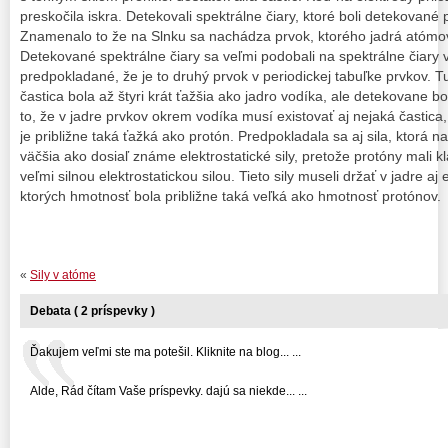
preskočila iskra. Detekovali spektrálne čiary, ktoré boli detekovan
Znamenalo to že na Slnku sa nachádza prvok, ktorého jadrá atómov 
Detekované spektrálne čiary sa veľmi podobali na spektrálne čiary 
predpokladané, že je to druhý prvok v periodickej tabuľke prvkov. Tu
častica bola až štyri krát ťažšia ako jadro vodíka, ale detekovane b
to, že v jadre prvkov okrem vodíka musí existovať aj nejaká častica
je približne taká ťažká ako protón. Predpokladala sa aj sila, ktorá na
väčšia ako dosiaľ známe elektrostatické sily, pretože protóny mali 
veľmi silnou elektrostatickou silou. Tieto sily museli držať v jadre aj 
ktorých hmotnosť bola približne taká veľká ako hmotnosť protónov.
«
Sily v atóme
Debata ( 2 príspevky )
Ďakujem veľmi ste ma potešil. Kliknite na blog... ...
Alde, Rád čítam Vaše príspevky. dajú sa niekde... ...