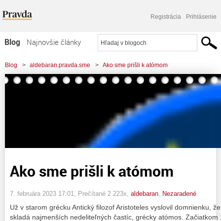
Registrácia
Prihlásenie
Blog
Najnovšie články
Najčítanejšie články
Blog
>
aldebaran.pravda.sme
>
Ako sme prišli k atómom
Najkomentovanejšie články
Zoznam blogov
Komerčné blogy
Ako sme prišli k atómom
7. februára 2023 17:01
, Prečítané 2 223x,
aldebaran
,
Nezaradené
Už v starom grécku Antický filozof Aristoteles vyslovil domnienku, 
skladá najmenších nedeliteľných častíc, grécky atómos. Začiatkom 