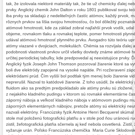
tak, že izolovala niektoré materiály tak, že tie už chemicky ďalej neb
prvky. Anglický chemik John Dalton v roku 1801 publikoval svoju teó
iba prvky sa skladajú z nedeliteľných častíc atómov, každý prvok, 
rôznych prvkov sa líšia svojou hmotnosťou, čo bol dôležitý poznato
atómové hmotnosti, kde za základ zobral najľahší prvok vodík, uda
objeme, rovnakom tlaku a rovnakej teplote, pomer hmotnosti plynn
udával atómovú hmotnosť plynného prvku. Avogadro túto teóriu upre
atómy viazané v dvojiciach, molekulách. Chémia sa rozvíjala ďalej a
podobnosti vlastnosti prvkov určil všetky dovtedy známe atómové hm
určitej periodickej tabuľky, kde predpovedal aj neexistujúce prvky. 
Anglický fyzik Joseph John Thomson pozoroval žiarenie ktoré sa vytv
boli dve elektródy zapojené na vysoké napätie. Pri rozžeravení zápo
elektródami prúd. Čím vyšší bol podtlak tým menej bolo žiarenie vid
neprerušil. Nazval to katódové žiarenie. Z toho usúdil, že elektrický
fluidom ako sa predtým predpokladalo ale atómy prvku sú zložené, 
z nejakého kladného pudingu v ktorom sú rovnaké elementárne čas
záporný náboja a veľkosť kladného náboja v atómovom pudingu musí
záporných elementárnych nábojov, pretože atómy sú elektrický neutr
nazvali elektróny. Francúzsky fyzik Antoine Henri Becquerel skúmal
stole mal položenú fotografickú platňu a v stole pod ňou uránovú r
zistil, žefotografická platňa sčernela aj keď nebola osvetlená. Zistil, 
vyžaruje urán. Poľsko Francúzska chemička Maria Curie Sklodovska