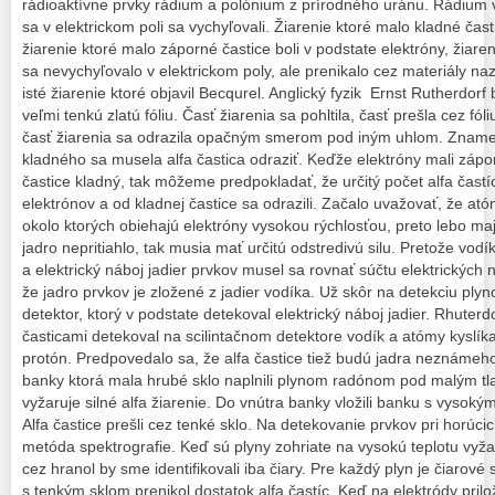
rádioaktívne prvky rádium a polónium z prírodného uránu. Rádium v
sa v elektrickom poli sa vychyľovali. Žiarenie ktoré malo kladné časti
žiarenie ktoré malo záporné častice boli v podstate elektróny, žiaren
sa nevychyľovalo v elektrickom poly, ale prenikalo cez materiály naz
isté žiarenie ktoré objavil Becqurel. Anglický fyzik Ernst Rutherdor
veľmi tenkú zlatú fóliu. Časť žiarenia sa pohltila, časť prešla cez fól
časť žiarenia sa odrazila opačným smerom pod iným uhlom. Znamen
kladného sa musela alfa častica odraziť. Keďže elektróny mali zápor
častice kladný, tak môžeme predpokladať, že určitý počet alfa častíc
elektrónov a od kladnej častice sa odrazili. Začalo uvažovať, že at
okolo ktorých obiehajú elektróny vysokou rýchlosťou, preto lebo ma
jadro nepritiahlo, tak musia mať určitú odstredivú silu. Pretože vod
a elektrický náboj jadier prvkov musel sa rovnať súčtu elektrických
že jadro prvkov je zložené z jadier vodíka. Už skôr na detekciu plyno
detektor, ktorý v podstate detekoval elektrický náboj jadier. Rhuterdo
časticami detekoval na scilintačnom detektore vodík a atómy kyslík
protón. Predpovedalo sa, že alfa častice tiež budú jadra neznámeho
banky ktorá mala hrubé sklo naplnili plynom radónom pod malým tl
vyžaruje silné alfa žiarenie. Do vnútra banky vložili banku s vyso
Alfa častice prešli cez tenké sklo. Na detekovanie prvkov pri horúc
metóda spektrografie. Keď sú plyny zohriate na vysokú teplotu vyžar
cez hranol by sme identifikovali iba čiary. Pre každý plyn je čiarov
s tenkým sklom prenikol dostatok alfa častíc. Keď na elektródy prilož